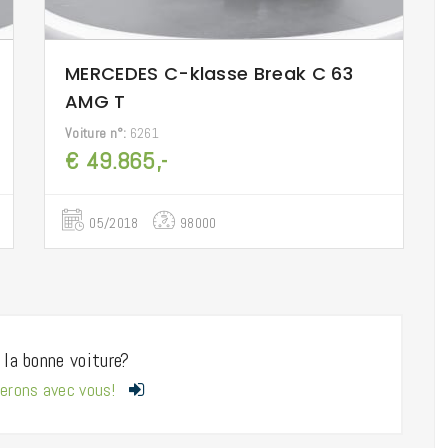
MERCEDES C-klasse Break C 63
AMG T
Voiture n°:
6261
€ 49.865,-
05/2018
98000
 la bonne voiture?
erons avec vous!