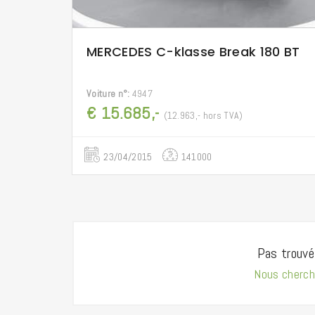
MERCEDES C-klasse Break 180 BT
Voiture n°:
4947
€ 15.685,-
(12.963,- hors TVA)
23/04/2015
141000
Pas trouvé
Nous cherch