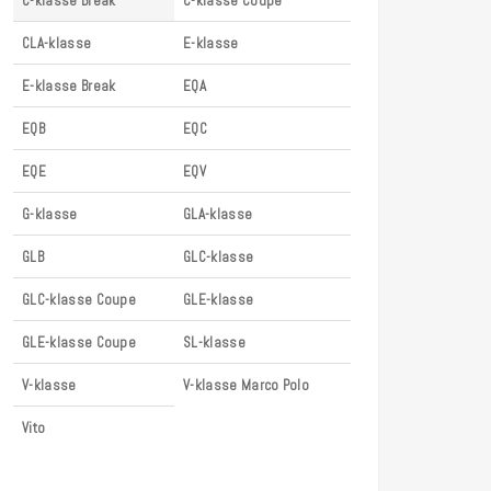
C-klasse Break
C-klasse Coupe
CLA-klasse
E-klasse
E-klasse Break
EQA
EQB
EQC
EQE
EQV
G-klasse
GLA-klasse
GLB
GLC-klasse
GLC-klasse Coupe
GLE-klasse
GLE-klasse Coupe
SL-klasse
V-klasse
V-klasse Marco Polo
Vito