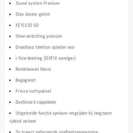
Sound system Premium
Glas donker getint
KEYLESS GO
Sfeerverlichting premium
Draadloos telefoon opladen voor
i-Size-Marking (ISOFIX-opvolger)
Remklauwen blauw
Bagagenet
Frisse-luchtpakket
Dashboard nappaleder
Uitgebreide functie opnieuw wegrijden bij langzaam
rijdend verkeer
Op traject gebaseerde snelheidsaanpassing