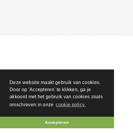
LTF nv
- Antwerpseweg 69 - 2440 GEEL
Deze website maakt gebruik van cookies.
Door op 'Accepteren' te klikken, ga je
alg. voorwaarden
-
cookie policy
-
privacy policy
akkoord met het gebruik van cookies zoals
omschreven in onze
cookie policy.
Accepteren